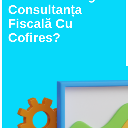
Consultanța
Fiscală Cu
Cofires?