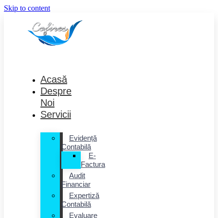
Skip to content
Acasă
Despre
Noi
Servicii
Evidență
Contabilă
E-
Factura
Audit
Financiar
Expertiză
Contabilă
Evaluare