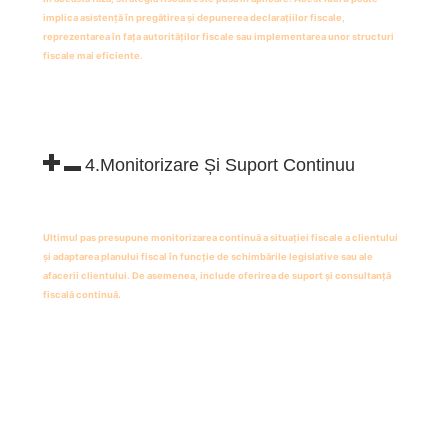
implica asistență în pregătirea și depunerea declarațiilor fiscale,
reprezentarea în fața autorităților fiscale sau implementarea unor structuri
fiscale mai eficiente.
4.Monitorizare Și Suport Continuu
Ultimul pas presupune monitorizarea continuă a situației fiscale a clientului
și adaptarea planului fiscal în funcție de schimbările legislative sau ale
afacerii clientului. De asemenea, include oferirea de suport și consultanță
fiscală continuă.