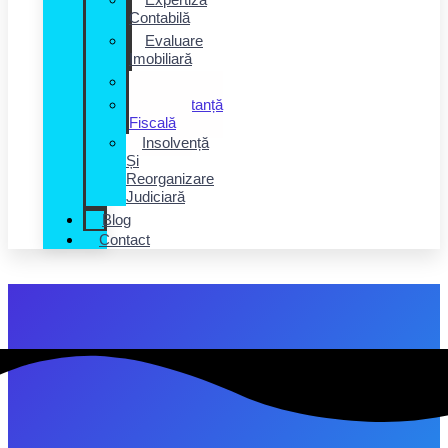
Contabilă
Evaluare
Imobiliară
Salarizare
Consultanță
Fiscală
Insolvență
Și
Reorganizare
Judiciară
Blog
Contact