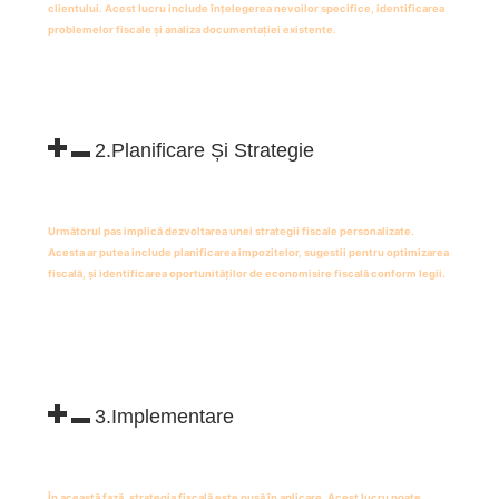
clientului. Acest lucru include înțelegerea nevoilor specifice, identificarea
problemelor fiscale și analiza documentației existente.
2.Planificare Și Strategie
Următorul pas implică dezvoltarea unei strategii fiscale personalizate.
Acesta ar putea include planificarea impozitelor, sugestii pentru optimizarea
fiscală, și identificarea oportunităților de economisire fiscală conform legii.
3.Implementare
În această fază, strategia fiscală este pusă în aplicare. Acest lucru poate