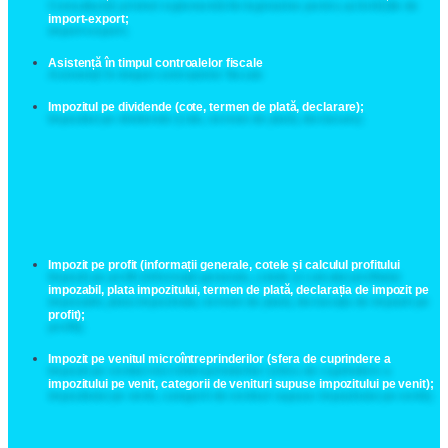
import-export;
Asistență în timpul controalelor fiscale
Impozitul pe dividende (cote, termen de plată, declarare);
Impozit pe profit (informații generale, cotele și calculul profitului
impozabil, plata impozitului, termen de plată, declarația de impozit pe
profit);
Impozit pe venitul microîntreprinderilor (sfera de cuprindere a
impozitului pe venit, categorii de venituri supuse impozitului pe venit);