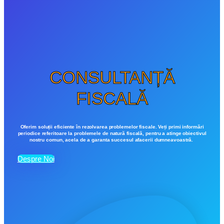
CONSULTANȚĂ
FISCALĂ
Oferim soluții eficiente în rezolvarea problemelor fiscale. Veți primi informări
periodice referitoare la problemele de natură fiscală, pentru a atinge obiectivul
nostru comun, acela de a garanta succesul afacerii dumneavoastră.
Despre Noi