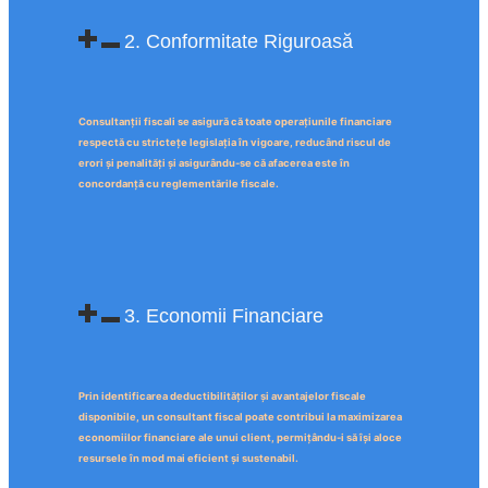
2. Conformitate Riguroasă
Consultanții fiscali se asigură că toate operațiunile financiare
respectă cu strictețe legislația în vigoare, reducând riscul de
erori și penalități și asigurându-se că afacerea este în
concordanță cu reglementările fiscale.
3. Economii Financiare
Prin identificarea deductibilităților și avantajelor fiscale
disponibile, un consultant fiscal poate contribui la maximizarea
economiilor financiare ale unui client, permițându-i să își aloce
resursele în mod mai eficient și sustenabil.