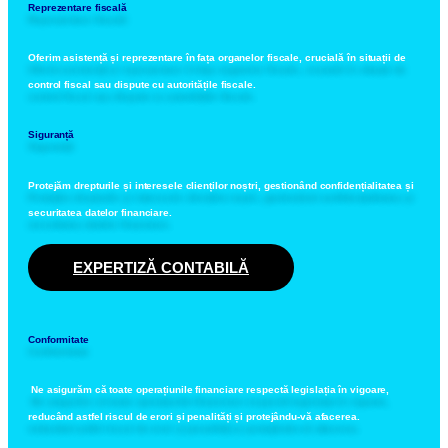
Reprezentare fiscală
Oferim asistență și reprezentare în fața organelor fiscale, crucială în situații de
control fiscal sau dispute cu autoritățile fiscale.
Siguranță
Protejăm drepturile și interesele clienților noștri, gestionând confidențialitatea și
securitatea datelor financiare.
EXPERTIZĂ CONTABILĂ
Conformitate
Ne asigurăm că toate operațiunile financiare respectă legislația în vigoare,
reducând astfel riscul de erori și penalități și protejându-vă afacerea.