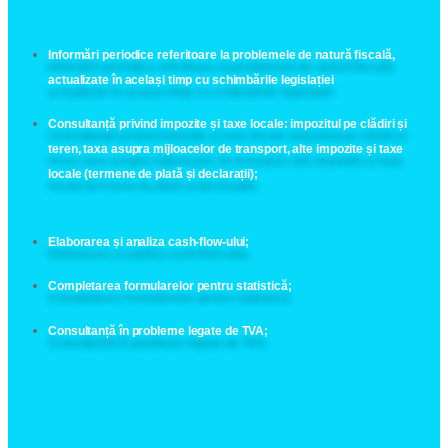
Informări periodice referitoare la problemele de natură fiscală,
actualizate în același timp cu schimbările legislației
Consultanță privind impozite și taxe locale: impozitul pe clădiri și
teren, taxa asupra mijloacelor de transport, alte impozite și taxe
locale (termene de plată și declarații);
Elaborarea și analiza cash-flow-ului;
Completarea formularelor pentru statistică;
Consultanță în probleme legate de TVA;