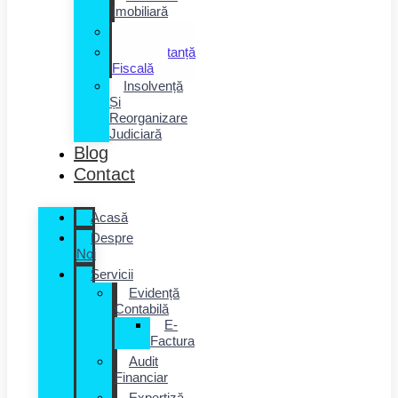
Imobiliară
Salarizare
Consultanță
Fiscală
Insolvență
Și
Reorganizare
Judiciară
Blog
Contact
Acasă
Despre
Noi
Servicii
Evidență
Contabilă
E-
Factura
Audit
Financiar
Expertiză